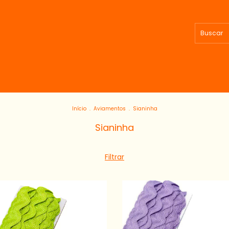
Início
.
Aviamentos
.
Sianinha
Sianinha
Filtrar