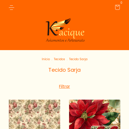
0
Início
.
Tecidos
.
Tecido Sarja
Tecido Sarja
Filtrar