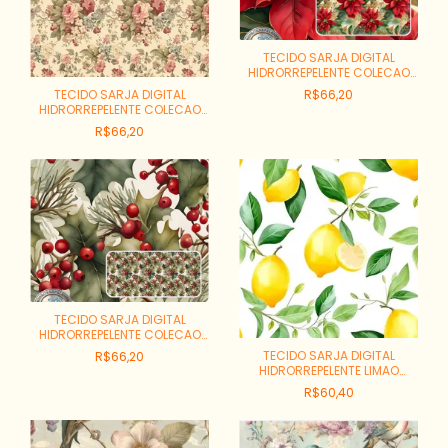
TECIDO SARJA DIGITAL
HIDRORREPELENTE COLECAO
NATAL BICO DE PAPAGAIO
R$66,20
TECIDO SARJA DIGITAL
GRANDE REF:SDN07S01
HIDRORREPELENTE COLECAO
VINTAGE FLORAL GRANDE
R$66,20
FUNDO BEGE REF:93665S01
TECIDO SARJA DIGITAL
HIDRORREPELENTE COLECAO
NATAL FOLHAGEM E FRUTAS
TECIDO SARJA DIGITAL
R$66,20
REF:SDN06S01
HIDRORREPELENTE LIMAO
REF:SDI07S01
R$60,40