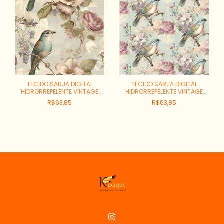
TECIDO SARJA DIGITAL
TECIDO SARJA DIGITAL
HIDRORREPELENTE VINTAGE
HIDRORREPELENTE VINTAGE
BIRDS PASSAROS E ROSAS
BIRDS PASSAROS E ROSAS
R$63,85
R$63,85
FUNDO AZUL VINTAGE
FUNDO AZUL REF:94080S01
REF:94081S01