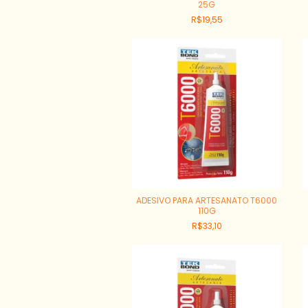
25G
R$19,55
ADESIVO PARA ARTESANATO T6000
110G
R$33,10