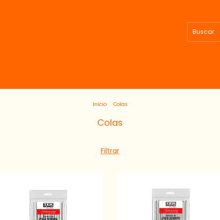
Início
.
Colas
Colas
Filtrar