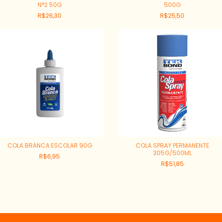
N°2 50G
500G
R$26,30
R$25,50
COLA BRANCA ESCOLAR 90G
COLA SPRAY PERMANENTE
305G/500ML
R$6,95
R$51,85