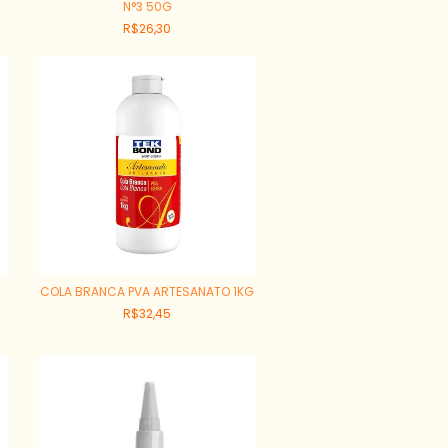
N°3 50G
R$26,30
COLA BRANCA PVA ARTESANATO 1KG
R$32,45