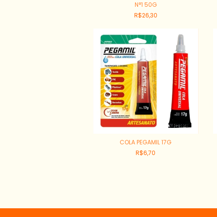
N°1 50G
R$26,30
COLA PEGAMIL 17G
R$6,70