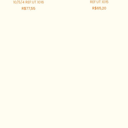
REF:UT.1015
10/5/4 REF:UT.1016
R$65,20
R$77,55