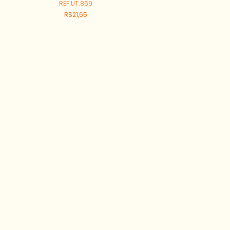
REF:UT.869
R$21,65