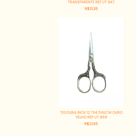
TRANSPARENTE REF:UT.947
R$31,35
TESOURA INOX 12.7X4.5X6CM OURO
VELHO REF:UT.869
R$21,65