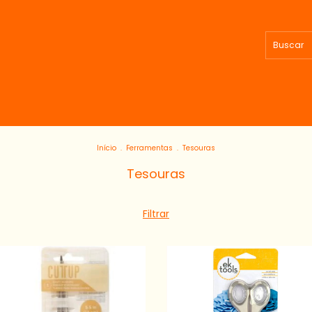
Início
.
Ferramentas
.
Tesouras
Tesouras
Filtrar