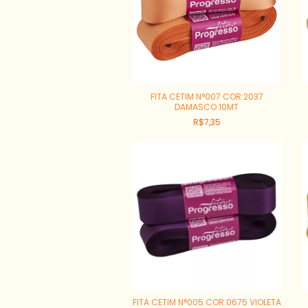
FITA CETIM N°007 COR:2037
DAMASCO 10MT
R$7,35
FITA CETIM N°005 COR:0675 VIOLETA