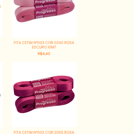
FITA CETIM N°003 COR:0240 ROSA
ESCURO 10MT
R$4,40
E
FITA CETIM N°003 COR:2055 ROSA