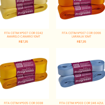
FITA CETIM N°007 COR:0242
FITA CETIM N°007 COR:0066
AMARELO CANARIO 10MT
LARANJA 10MT
R$7,35
R$7,35
FITA CETIM N°005 COR:0038
FITA CETIM N°003 COR:246 AZUL