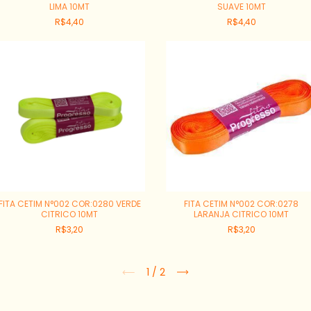
LIMA 10MT
SUAVE 10MT
R$4,40
R$4,40
FITA CETIM N°002 COR:0280 VERDE
FITA CETIM N°002 COR:0278
CITRICO 10MT
LARANJA CITRICO 10MT
R$3,20
R$3,20
1
/
2