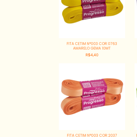
FITA CETIM N°003 COR:0763
AMARELO GEMA 10MT
R$4,40
FITA CETIM N°003 COR:2037