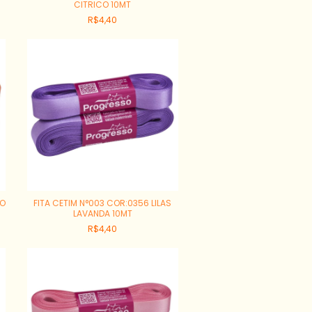
CITRICO 10MT
R$4,40
AO
FITA CETIM N°003 COR:0356 LILAS
LAVANDA 10MT
R$4,40