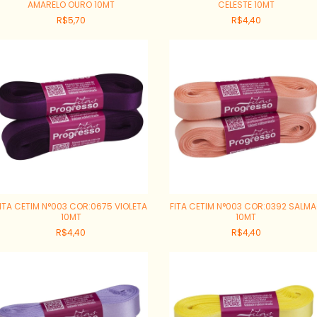
AMARELO OURO 10MT
CELESTE 10MT
R$5,70
R$4,40
ITA CETIM N°003 COR:0675 VIOLETA
FITA CETIM N°003 COR:0392 SALM
10MT
10MT
R$4,40
R$4,40