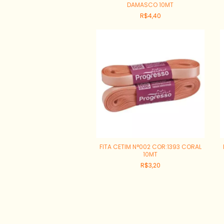
DAMASCO 10MT
R$4,40
FITA CETIM N°002 COR:1393 CORAL
10MT
R$3,20