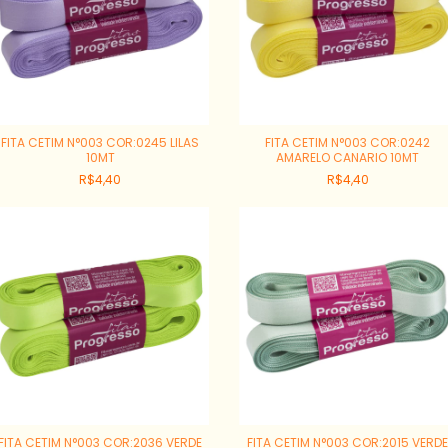
FITA CETIM N°003 COR:0245 LILAS
FITA CETIM N°003 COR:0242
10MT
AMARELO CANARIO 10MT
R$4,40
R$4,40
FITA CETIM N°003 COR:2036 VERDE
FITA CETIM N°003 COR:2015 VERD