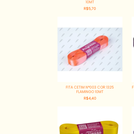
10MT
R$5,70
FITA CETIM N°003 COR:1325
F
FLAMINGO 10MT
R$4,40