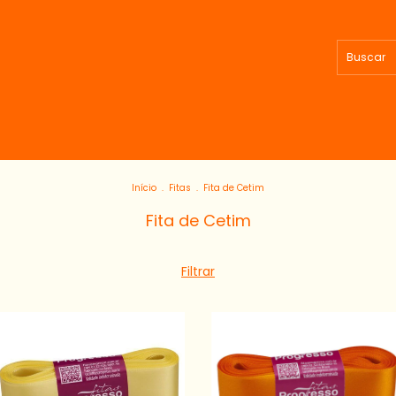
Início
.
Fitas
.
Fita de Cetim
Fita de Cetim
Filtrar