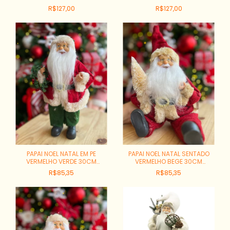
REF:83387001
REF:83386001
R$127,00
R$127,00
PAPAI NOEL NATAL EM PE
PAPAI NOEL NATAL SENTADO
VERMELHO VERDE 30CM
VERMELHO BEGE 30CM
REF:83377001
REF:83374001
R$85,35
R$85,35