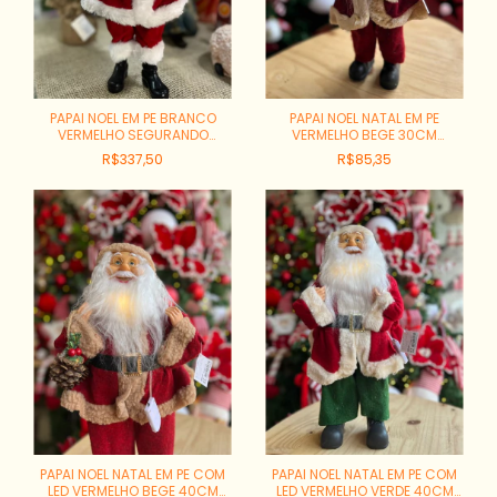
PAPAI NOEL EM PE BRANCO
PAPAI NOEL NATAL EM PE
VERMELHO SEGURANDO
VERMELHO BEGE 30CM
PRESENTE 28CM REF:PN2183
REF:83372001
R$337,50
R$85,35
PAPAI NOEL NATAL EM PE COM
PAPAI NOEL NATAL EM PE COM
LED VERMELHO BEGE 40CM
LED VERMELHO VERDE 40CM