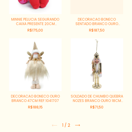
MINNIE PELUCIA SEGURANDO
DECORACAO BONECO
CAIXA PRESENTE 20CM
SENTADO BRANCO OURO
REF:1054482
46CM REF:1041710
R$175,00
R$187,50
DECORACAO BONECO OURO
SOLDADO DE CHUMBO QUEBRA
BRANCO 47CM REF:1041707
NOZES BRANCO OURO 18CM
REF:1005373
R$188,15
R$71,50
1
/
2