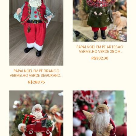
PAPAI NOEL EM PE ARTESAO
VERMELHO VERDE 28CM
REF:PN2136
R$302,00
PAPAI NOEL EM PE BRANCO
VERMELHO VERDE SEGURANDO
TABLET 28CM REF:PN1711
R$288,75