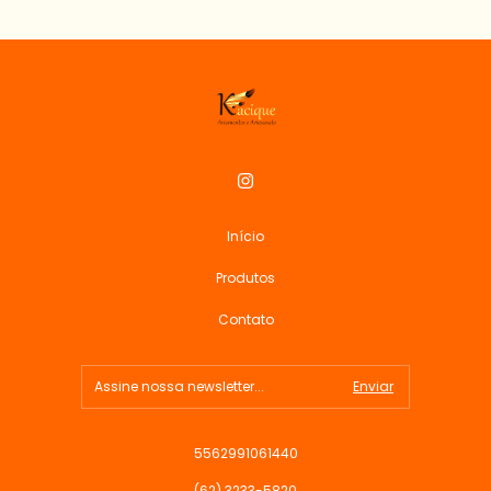
Início
Produtos
Contato
5562991061440
(62) 3233-5820