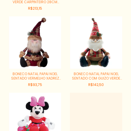
VERDE CARPINTEIRO 28CM
REF:PN1503
R$213,15
BONECO NATAL PAPAI NOEL
BONECO NATAL PAPAI NOEL
SENTADO VERMELHO XADREZ
SENTADO COM GUIZO VERDE
40X25CM REF:80983001
VERMELHO 21CM
R$93,75
R$142,50
REF:60685001