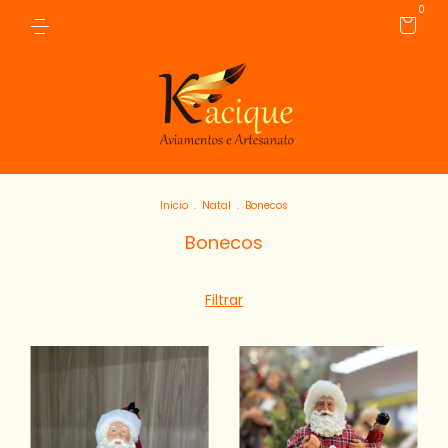
0
Início
.
Natal
.
Bonecos
Bonecos
Filtrar