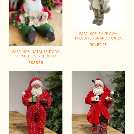
PAPAI NOEL EM PE COM
PRESENTES BRANCO CINZA
46CM REF:PN1971
R$459,25
PAPAI NOEL NATAL SENTADO
VERMELHO VERDE 30CM
REF:83378001
R$85,35