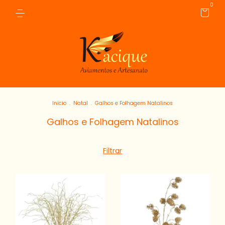
0
Início
.
Natal
.
Galhos e Folhagem Natalinos
Galhos e Folhagem Natalinos
Filtrar