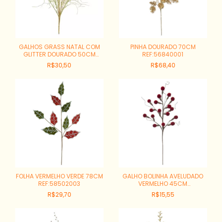
GALHOS GRASS NATAL COM
PINHA DOURADO 70CM
GLITTER DOURADO 50CM
REF:56840001
REF:66277001
R$30,50
R$68,40
FOLHA VERMELHO VERDE 78CM
GALHO BOLINHA AVELUDADO
REF:58502003
VERMELHO 45CM
REF:44729001
R$29,70
R$15,55