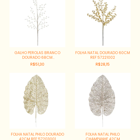
GALHO PEROLAS BRANCO
FOLHA NATAL DOURADO 60CM
DOURADO 68CM
REF:57221002
REF:56833001
R$51,30
R$28,15
FOLHA NATAL PHILO DOURADO
FOLHA NATAL PHILO
42CM REF:57203001
CHAMPANHE 42CM