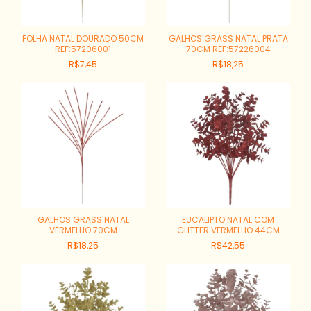
FOLHA NATAL DOURADO 50CM
GALHOS GRASS NATAL PRATA
REF:57206001
70CM REF:57226004
R$7,45
R$18,25
GALHOS GRASS NATAL
EUCALIPTO NATAL COM
VERMELHO 70CM
GLITTER VERMELHO 44CM
REF:57226002
REF:66276003
R$18,25
R$42,55