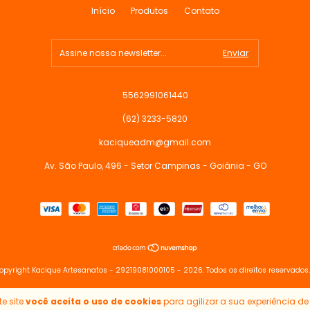
Início
Produtos
Contato
5562991061440
(62) 3233-5820
kaciqueadm@gmail.com
Av. São Paulo, 496 - Setor Campinas - Goiânia - GO
opyright Kacique Artesanatos - 29219081000105 - 2026. Todos os direitos reservados.
e site
você aceita o uso de cookies
para agilizar a sua experiência d