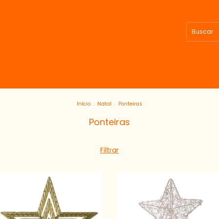
Início
.
Natal
.
Ponteiras
Ponteiras
Filtrar