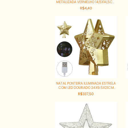
METALIZADA VERMELHO 14,5X14,5CM
REF:66634002
R$4,40
NATAL PONTEIRA ILUMINADA ESTRELA
COM LED DOURADO 24X9.5X21CM
REF:81387001
R$337,50