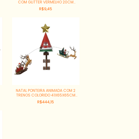
COM GLITTER VERMELHO 20CM
REF:66709002
R$9,45
NATAL PONTEIRA ANIMADA COM 2
TRENOS COLORIDO 41X65X65CM
REF:81379001
R$444,15