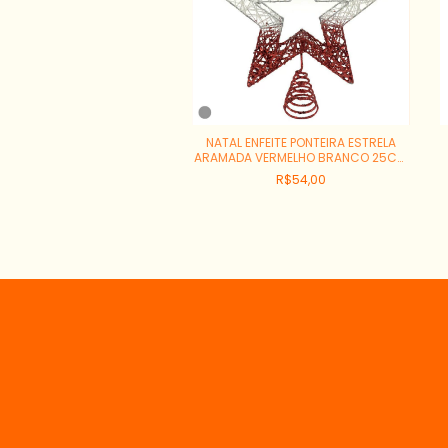
NATAL ENFEITE PONTEIRA ESTRELA
ARAMADA VERMELHO BRANCO 25CM
REF:77871006
R$54,00