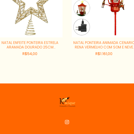
NATAL ENFEITE PONTEIRA ESTRELA
NATAL PONTEIRA ANIMADA CENARI
ARAMADA DOURADO 25CM
RENA VERMELHO COM SOM E NEVE
REF:77871004
42X23X20CM REF:57025001
R$54,00
R$1.161,00