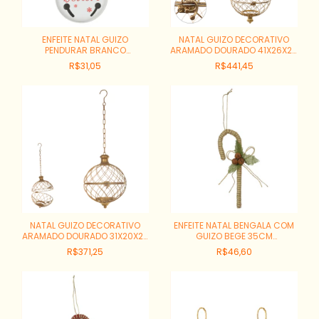
ENFEITE NATAL GUIZO
NATAL GUIZO DECORATIVO
PENDURAR BRANCO
ARAMADO DOURADO 41X26X26
REF:49882002
CM REF:57036001
R$31,05
R$441,45
NATAL GUIZO DECORATIVO
ENFEITE NATAL BENGALA COM
ARAMADO DOURADO 31X20X20
GUIZO BEGE 35CM
CM REF:57035001
REF:51827002
R$371,25
R$46,60