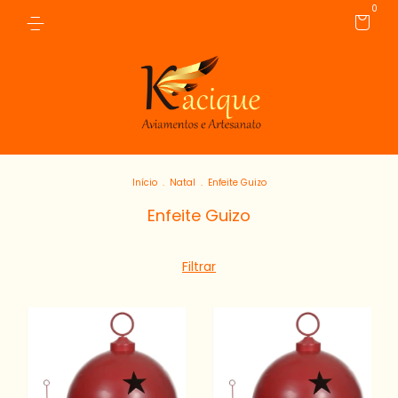
0
Início
.
Natal
.
Enfeite Guizo
Enfeite Guizo
Filtrar