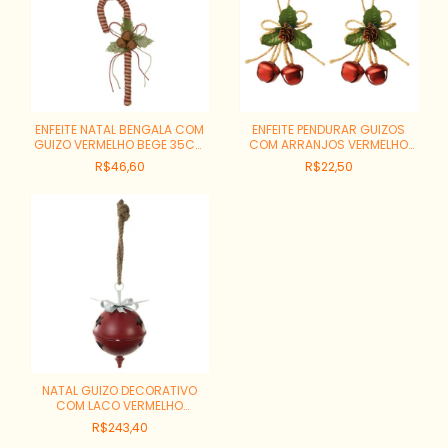
ENFEITE NATAL BENGALA COM
ENFEITE PENDURAR GUIZOS
GUIZO VERMELHO BEGE 35CM
COM ARRANJOS VERMELHO
REF:51827003
11CM JOGO 2 PECAS
R$46,60
R$22,50
REF:1046128
NATAL GUIZO DECORATIVO
COM LACO VERMELHO
REF:57041001
R$243,40