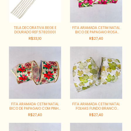
TELA DECORATIVA BEGE E
FITA ARAMADA CETIM NATAL
DOURADO REF:57820001
BICO DE PAPAGAIO ROSA
FUNDO CREME REF:5842-1106
R$33,10
R$27,40
FITA ARAMADA CETIM NATAL
FITA ARAMADA CETIM NATAL
BICO DE PAPAGAIO COM PINHA
FOLHAS FUNDO BRANCO
FUNDO DOURADO REF:7141-
REF:6359-1176
R$27,40
R$27,40
1185