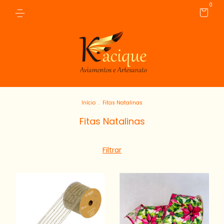
0
Início
.
Fitas Natalinas
Fitas Natalinas
Filtrar