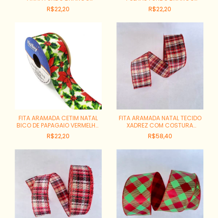
REF:6349-1174
REF:6351-1176
R$22,20
R$22,20
FITA ARAMADA CETIM NATAL
FITA ARAMADA NATAL TECIDO
BICO DE PAPAGAIO VERMELHO
XADREZ COM COSTURA
FUNDO CREME REF:5835-1104
REF:73286-001
R$22,20
R$58,40